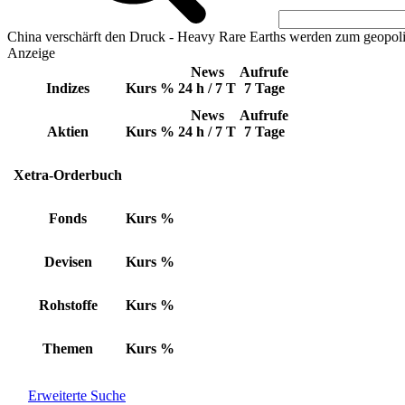
China verschärft den Druck - Heavy Rare Earths werden zum geopoli
Anzeige
News
Aufrufe
Indizes
Kurs
%
24 h / 7 T
7 Tage
News
Aufrufe
Aktien
Kurs
%
24 h / 7 T
7 Tage
Xetra-Orderbuch
Fonds
Kurs
%
Devisen
Kurs
%
Rohstoffe
Kurs
%
Themen
Kurs
%
Erweiterte Suche