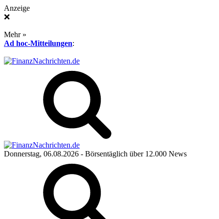
Anzeige
❌
Mehr »
Ad hoc-Mitteilungen
:
Donnerstag, 06.08.2026
- Börsentäglich über 12.000 News