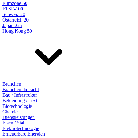
Eurozone 50
FTSE-100
Schweiz 20
Österreich 20
Japan 225
Hong Kong 50
Branchen
Branchenübersicht
Bau / Infrastrukur
Bekleidung / Textil
Biotechnologie
Chemie
Dienstleistungen
Eisen / Stahl
Elektrotechnologie
Erneuerbare Energien