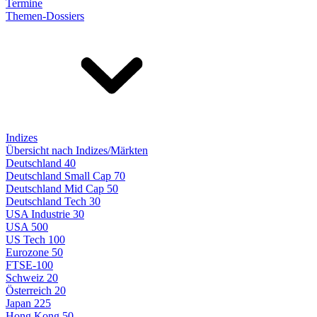
Termine
Themen-Dossiers
Indizes
Übersicht nach Indizes/Märkten
Deutschland 40
Deutschland Small Cap 70
Deutschland Mid Cap 50
Deutschland Tech 30
USA Industrie 30
USA 500
US Tech 100
Eurozone 50
FTSE-100
Schweiz 20
Österreich 20
Japan 225
Hong Kong 50