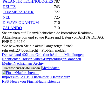
PALANTIR TECHNOLOGIES
787
DEUTZ
743
COMMERZBANK
727
NEL
725
D-WAVE QUANTUM
716
ZALANDO
710
Sie erhalten auf FinanzNachrichten.de kostenlose Realtime-
Aktienkurse von
und
sowie Kurse und Daten von
ARIVA.DE AG
.
FNRD-2.627.0
Wie bewerten Sie die aktuell angezeigte Seite?
sehr gut
1
2
3
4
5
6
schlecht
Problem melden
Deutschland 40
Xetra-Orderbuch
Ad hoc-Mitteilungen
Nachrichten Börsen
Aktien-Empfehlungen
Branchen
Medien
Nachrichten-Archiv
Mediadaten
Datenschutzeinstellungen
Impressum | AGB | Disclaimer | Datenschutz
RSS-News von FinanzNachrichten.de