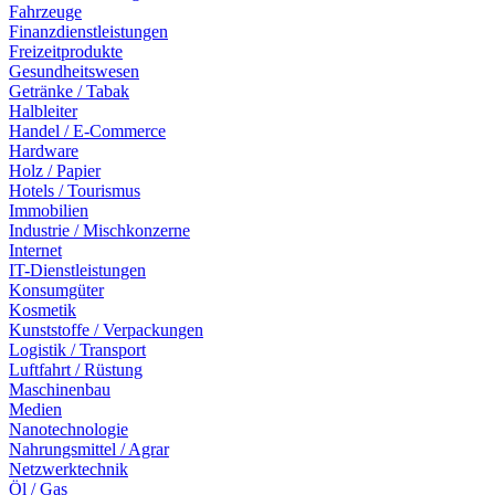
Fahrzeuge
Finanzdienstleistungen
Freizeitprodukte
Gesundheitswesen
Getränke / Tabak
Halbleiter
Handel / E-Commerce
Hardware
Holz / Papier
Hotels / Tourismus
Immobilien
Industrie / Mischkonzerne
Internet
IT-Dienstleistungen
Konsumgüter
Kosmetik
Kunststoffe / Verpackungen
Logistik / Transport
Luftfahrt / Rüstung
Maschinenbau
Medien
Nanotechnologie
Nahrungsmittel / Agrar
Netzwerktechnik
Öl / Gas