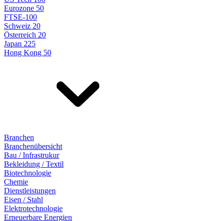
Eurozone 50
FTSE-100
Schweiz 20
Österreich 20
Japan 225
Hong Kong 50
Branchen
Branchenübersicht
Bau / Infrastrukur
Bekleidung / Textil
Biotechnologie
Chemie
Dienstleistungen
Eisen / Stahl
Elektrotechnologie
Erneuerbare Energien