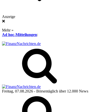
Anzeige
❌
Mehr »
Ad hoc-Mitteilungen
:
Freitag, 07.08.2026
- Börsentäglich über 12.000 News