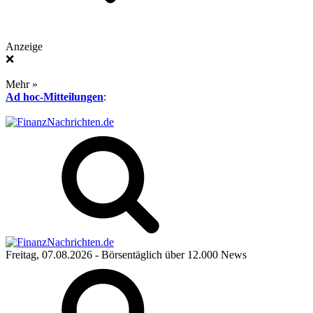
Anzeige
❌
Mehr »
Ad hoc-Mitteilungen
:
Freitag, 07.08.2026
- Börsentäglich über 12.000 News