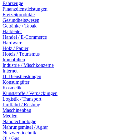
Fahrzeuge
Finanzdienstleistungen
Freizeitprodukte
Gesundheitswesen
Getränke / Tabak
Halbleiter
Handel / E-Commerce
Hardware
Holz / Papier
Hotels / Tourismus
Immobilien
Industrie / Mischkonzerne
Internet
IT-Dienstleistungen
Konsumgüter
Kosmetik
Kunststoffe / Verpackungen
Logistik / Transport
Luftfahrt / Rüstung
Maschinenbau
Medien
Nanotechnologie
Nahrungsmittel / Agrar
Netzwerktechnik
Öl / Gas