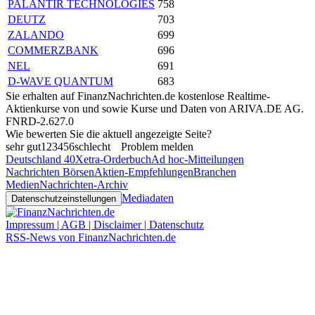
PALANTIR TECHNOLOGIES
758
DEUTZ
703
ZALANDO
699
COMMERZBANK
696
NEL
691
D-WAVE QUANTUM
683
Sie erhalten auf FinanzNachrichten.de kostenlose Realtime-
Aktienkurse von
und
sowie Kurse und Daten von
ARIVA.DE AG
.
FNRD-2.627.0
Wie bewerten Sie die aktuell angezeigte Seite?
sehr gut
1
2
3
4
5
6
schlecht
Problem melden
Deutschland 40
Xetra-Orderbuch
Ad hoc-Mitteilungen
Nachrichten Börsen
Aktien-Empfehlungen
Branchen
Medien
Nachrichten-Archiv
Mediadaten
Datenschutzeinstellungen
Impressum | AGB | Disclaimer | Datenschutz
RSS-News von FinanzNachrichten.de