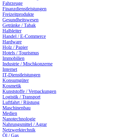
Fahrzeuge
Finanzdienstleistungen
Freizeitprodukte
Gesundheitswesen
Getränke / Tabak
Halbleiter
Handel / E-Commerce
Hardware
Holz / Papier
Hotels / Tourismus
Immobilien
Industrie / Mischkonzerne
Internet
IT-Dienstleistungen
Konsumgüter
Kosmetik
Kunststoffe / Verpackungen
Logistik / Transport
Luftfahrt / Rüstung
Maschinenbau
Medien
Nanotechnologie
Nahrungsmittel / Agrar
Netzwerktechnik
Öl / Gas