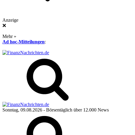
Anzeige
❌
Mehr »
Ad hoc-Mitteilungen
:
Sonntag, 09.08.2026
- Börsentäglich über 12.000 News