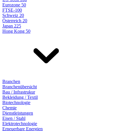
Eurozone 50
FTSE-100
Schweiz 20
Österreich 20
Japan 225
Hong Kong 50
Branchen
Branchenübersicht
Bau / Infrastrukur
Bekleidung / Textil
Biotechnologie
Chemie
Dienstleistungen
Eisen / Stahl
Elektrotechnologie
Erneuerbare Energien