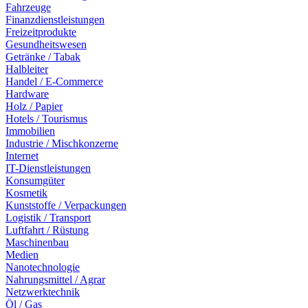
Fahrzeuge
Finanzdienstleistungen
Freizeitprodukte
Gesundheitswesen
Getränke / Tabak
Halbleiter
Handel / E-Commerce
Hardware
Holz / Papier
Hotels / Tourismus
Immobilien
Industrie / Mischkonzerne
Internet
IT-Dienstleistungen
Konsumgüter
Kosmetik
Kunststoffe / Verpackungen
Logistik / Transport
Luftfahrt / Rüstung
Maschinenbau
Medien
Nanotechnologie
Nahrungsmittel / Agrar
Netzwerktechnik
Öl / Gas