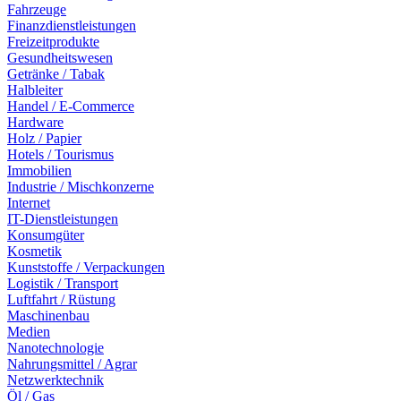
Fahrzeuge
Finanzdienstleistungen
Freizeitprodukte
Gesundheitswesen
Getränke / Tabak
Halbleiter
Handel / E-Commerce
Hardware
Holz / Papier
Hotels / Tourismus
Immobilien
Industrie / Mischkonzerne
Internet
IT-Dienstleistungen
Konsumgüter
Kosmetik
Kunststoffe / Verpackungen
Logistik / Transport
Luftfahrt / Rüstung
Maschinenbau
Medien
Nanotechnologie
Nahrungsmittel / Agrar
Netzwerktechnik
Öl / Gas