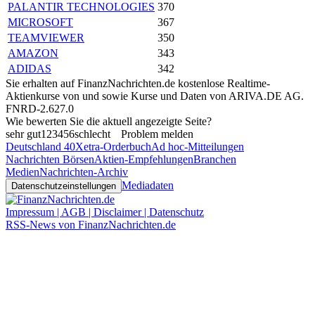
PALANTIR TECHNOLOGIES
370
MICROSOFT
367
TEAMVIEWER
350
AMAZON
343
ADIDAS
342
Sie erhalten auf FinanzNachrichten.de kostenlose Realtime-
Aktienkurse von
und
sowie Kurse und Daten von
ARIVA.DE AG
.
FNRD-2.627.0
Wie bewerten Sie die aktuell angezeigte Seite?
sehr gut
1
2
3
4
5
6
schlecht
Problem melden
Deutschland 40
Xetra-Orderbuch
Ad hoc-Mitteilungen
Nachrichten Börsen
Aktien-Empfehlungen
Branchen
Medien
Nachrichten-Archiv
Mediadaten
Datenschutzeinstellungen
Impressum | AGB | Disclaimer | Datenschutz
RSS-News von FinanzNachrichten.de