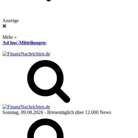
Anzeige
❌
Mehr »
Ad hoc-Mitteilungen
:
Sonntag, 09.08.2026
- Börsentäglich über 12.000 News