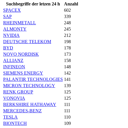
Suchbegriffe der letzen 24 h
Anzahl
SPACEX
602
SAP
339
RHEINMETALL
248
ALMONTY
245
NVIDIA
212
DEUTSCHE TELEKOM
198
BYD
178
NOVO NORDISK
173
ALLIANZ
158
INFINEON
148
SIEMENS ENERGY
142
PALANTIR TECHNOLOGIES
141
MICRON TECHNOLOGY
139
RENK GROUP
125
VONOVIA
125
BERKSHIRE HATHAWAY
111
MERCEDES-BENZ
111
TESLA
110
BIONTECH
109