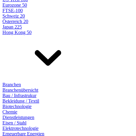
Eurozone 50
FTSE-100
Schweiz 20
Österreich 20
Japan 225
Hong Kong 50
Branchen
Branchenübersicht
Bau / Infrastrukur
Bekleidung / Textil
Biotechnologie
Chemie
Dienstleistungen
Eisen / Stahl
Elektrotechnologie
Erneuerbare Energien