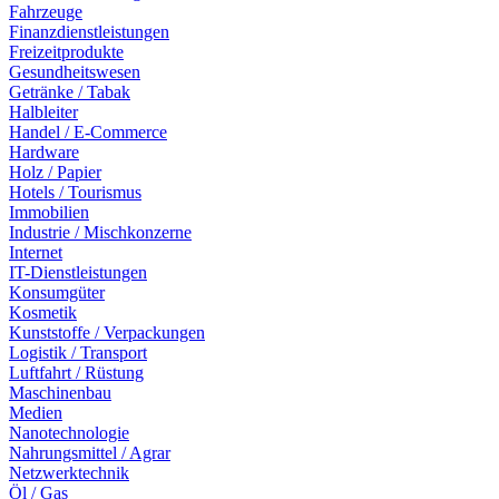
Fahrzeuge
Finanzdienstleistungen
Freizeitprodukte
Gesundheitswesen
Getränke / Tabak
Halbleiter
Handel / E-Commerce
Hardware
Holz / Papier
Hotels / Tourismus
Immobilien
Industrie / Mischkonzerne
Internet
IT-Dienstleistungen
Konsumgüter
Kosmetik
Kunststoffe / Verpackungen
Logistik / Transport
Luftfahrt / Rüstung
Maschinenbau
Medien
Nanotechnologie
Nahrungsmittel / Agrar
Netzwerktechnik
Öl / Gas