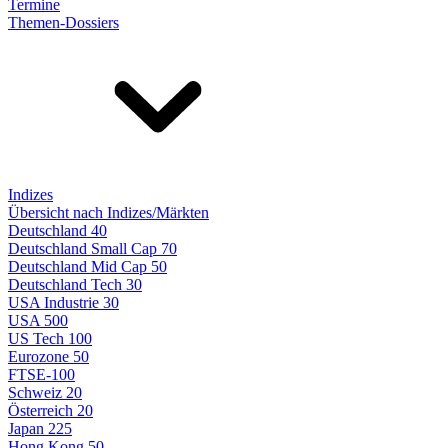
Termine
Themen-Dossiers
Indizes
Übersicht nach Indizes/Märkten
Deutschland 40
Deutschland Small Cap 70
Deutschland Mid Cap 50
Deutschland Tech 30
USA Industrie 30
USA 500
US Tech 100
Eurozone 50
FTSE-100
Schweiz 20
Österreich 20
Japan 225
Hong Kong 50