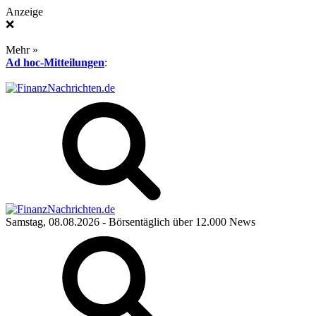
Anzeige
❌
Mehr »
Ad hoc-Mitteilungen
:
Samstag, 08.08.2026
- Börsentäglich über 12.000 News