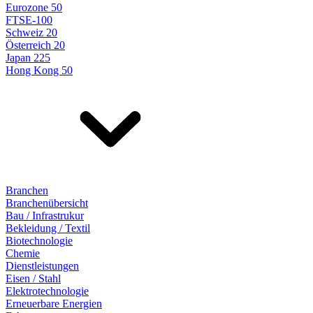
Eurozone 50
FTSE-100
Schweiz 20
Österreich 20
Japan 225
Hong Kong 50
Branchen
Branchenübersicht
Bau / Infrastrukur
Bekleidung / Textil
Biotechnologie
Chemie
Dienstleistungen
Eisen / Stahl
Elektrotechnologie
Erneuerbare Energien