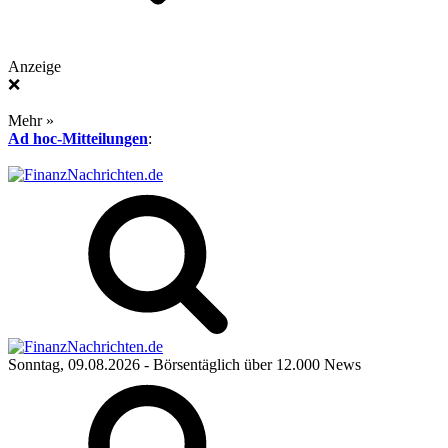
Anzeige
❌
Mehr »
Ad hoc-Mitteilungen
:
Sonntag, 09.08.2026
- Börsentäglich über 12.000 News