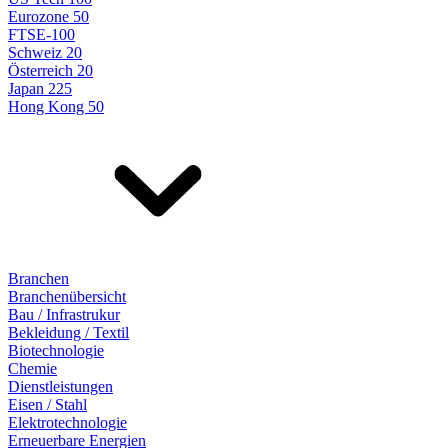
Eurozone 50
FTSE-100
Schweiz 20
Österreich 20
Japan 225
Hong Kong 50
Branchen
Branchenübersicht
Bau / Infrastrukur
Bekleidung / Textil
Biotechnologie
Chemie
Dienstleistungen
Eisen / Stahl
Elektrotechnologie
Erneuerbare Energien