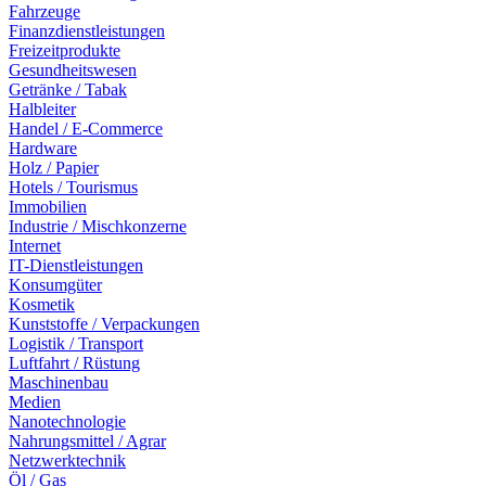
Fahrzeuge
Finanzdienstleistungen
Freizeitprodukte
Gesundheitswesen
Getränke / Tabak
Halbleiter
Handel / E-Commerce
Hardware
Holz / Papier
Hotels / Tourismus
Immobilien
Industrie / Mischkonzerne
Internet
IT-Dienstleistungen
Konsumgüter
Kosmetik
Kunststoffe / Verpackungen
Logistik / Transport
Luftfahrt / Rüstung
Maschinenbau
Medien
Nanotechnologie
Nahrungsmittel / Agrar
Netzwerktechnik
Öl / Gas