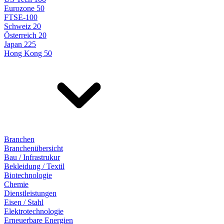
Eurozone 50
FTSE-100
Schweiz 20
Österreich 20
Japan 225
Hong Kong 50
Branchen
Branchenübersicht
Bau / Infrastrukur
Bekleidung / Textil
Biotechnologie
Chemie
Dienstleistungen
Eisen / Stahl
Elektrotechnologie
Erneuerbare Energien