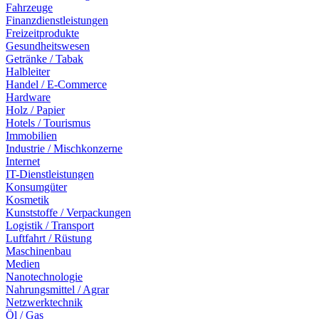
Fahrzeuge
Finanzdienstleistungen
Freizeitprodukte
Gesundheitswesen
Getränke / Tabak
Halbleiter
Handel / E-Commerce
Hardware
Holz / Papier
Hotels / Tourismus
Immobilien
Industrie / Mischkonzerne
Internet
IT-Dienstleistungen
Konsumgüter
Kosmetik
Kunststoffe / Verpackungen
Logistik / Transport
Luftfahrt / Rüstung
Maschinenbau
Medien
Nanotechnologie
Nahrungsmittel / Agrar
Netzwerktechnik
Öl / Gas