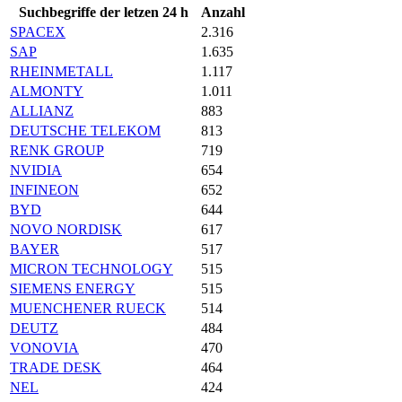
Suchbegriffe der letzen 24 h
Anzahl
SPACEX
2.316
SAP
1.635
RHEINMETALL
1.117
ALMONTY
1.011
ALLIANZ
883
DEUTSCHE TELEKOM
813
RENK GROUP
719
NVIDIA
654
INFINEON
652
BYD
644
NOVO NORDISK
617
BAYER
517
MICRON TECHNOLOGY
515
SIEMENS ENERGY
515
MUENCHENER RUECK
514
DEUTZ
484
VONOVIA
470
TRADE DESK
464
NEL
424