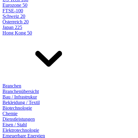
Eurozone 50
FTSE-100
Schweiz 20
Österreich 20
Japan 225
Hong Kong 50
Branchen
Branchenübersicht
Bau / Infrastrukur
Bekleidung / Textil
Biotechnologie
Chemie
Dienstleistungen
Eisen / Stahl
Elektrotechnologie
Erneuerbare Energien