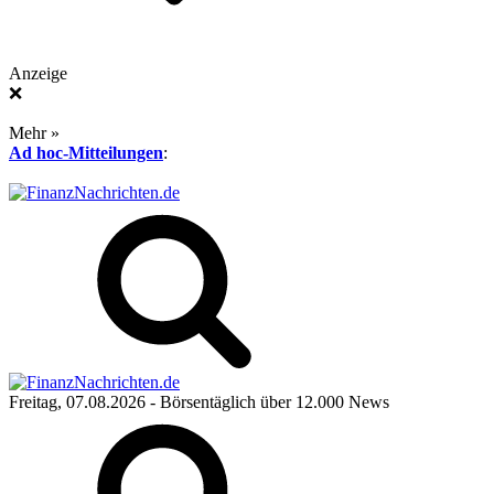
Anzeige
❌
Mehr »
Ad hoc-Mitteilungen
:
Freitag, 07.08.2026
- Börsentäglich über 12.000 News