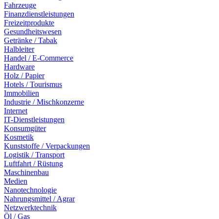
Fahrzeuge
Finanzdienstleistungen
Freizeitprodukte
Gesundheitswesen
Getränke / Tabak
Halbleiter
Handel / E-Commerce
Hardware
Holz / Papier
Hotels / Tourismus
Immobilien
Industrie / Mischkonzerne
Internet
IT-Dienstleistungen
Konsumgüter
Kosmetik
Kunststoffe / Verpackungen
Logistik / Transport
Luftfahrt / Rüstung
Maschinenbau
Medien
Nanotechnologie
Nahrungsmittel / Agrar
Netzwerktechnik
Öl / Gas