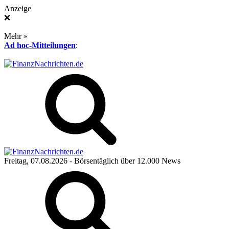
Anzeige
❌
Mehr »
Ad hoc-Mitteilungen
:
Freitag, 07.08.2026
- Börsentäglich über 12.000 News