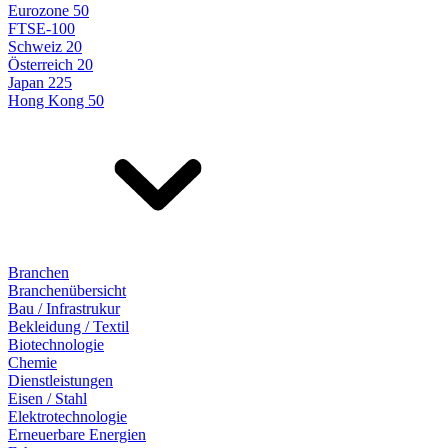
Eurozone 50
FTSE-100
Schweiz 20
Österreich 20
Japan 225
Hong Kong 50
Branchen
Branchenübersicht
Bau / Infrastrukur
Bekleidung / Textil
Biotechnologie
Chemie
Dienstleistungen
Eisen / Stahl
Elektrotechnologie
Erneuerbare Energien