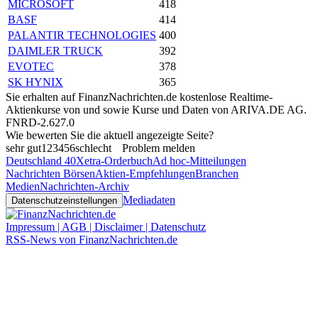
MICROSOFT
418
BASF
414
PALANTIR TECHNOLOGIES
400
DAIMLER TRUCK
392
EVOTEC
378
SK HYNIX
365
Sie erhalten auf FinanzNachrichten.de kostenlose Realtime-
Aktienkurse von
und
sowie Kurse und Daten von
ARIVA.DE AG
.
FNRD-2.627.0
Wie bewerten Sie die aktuell angezeigte Seite?
sehr gut
1
2
3
4
5
6
schlecht
Problem melden
Deutschland 40
Xetra-Orderbuch
Ad hoc-Mitteilungen
Nachrichten Börsen
Aktien-Empfehlungen
Branchen
Medien
Nachrichten-Archiv
Mediadaten
Datenschutzeinstellungen
Impressum | AGB | Disclaimer | Datenschutz
RSS-News von FinanzNachrichten.de