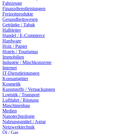
Fahrzeuge
Finanzdienstleistungen
Freizeitprodukte
Gesundheitswesen
Getränke / Tabak
Halbleiter
Handel / E-Commerce
Hardware
Holz / Papier
Hotels / Tourismus
Immobilien
Industrie / Mischkonzerne
Internet
IT-Dienstleistungen
Konsumgüter
Kosmetik
Kunststoffe / Verpackungen
Logistik / Transport
Luftfahrt / Rüstung
Maschinenbau
Medien
Nanotechnologie
Nahrungsmittel / Agrar
Netzwerktechnik
Öl / Gas