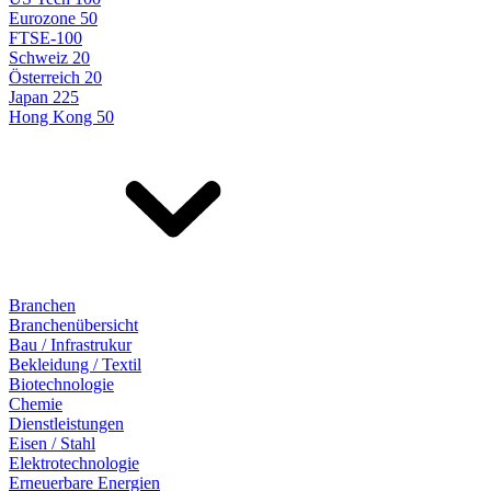
Eurozone 50
FTSE-100
Schweiz 20
Österreich 20
Japan 225
Hong Kong 50
Branchen
Branchenübersicht
Bau / Infrastrukur
Bekleidung / Textil
Biotechnologie
Chemie
Dienstleistungen
Eisen / Stahl
Elektrotechnologie
Erneuerbare Energien