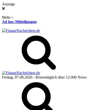
Anzeige
❌
Mehr »
Ad hoc-Mitteilungen
:
Freitag, 07.08.2026
- Börsentäglich über 12.000 News