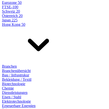
Eurozone 50
FTSE-100
Schweiz 20
Österreich 20
Japan 225
Hong Kong 50
Branchen
Branchenübersicht
Bau / Infrastrukur
Bekleidung / Textil
Biotechnologie
Chemie
Dienstleistungen
Eisen / Stahl
Elektrotechnologie
Erneuerbare Energien