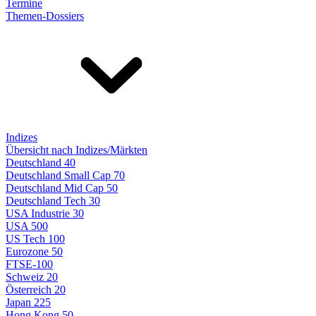
Termine
Themen-Dossiers
Indizes
Übersicht nach Indizes/Märkten
Deutschland 40
Deutschland Small Cap 70
Deutschland Mid Cap 50
Deutschland Tech 30
USA Industrie 30
USA 500
US Tech 100
Eurozone 50
FTSE-100
Schweiz 20
Österreich 20
Japan 225
Hong Kong 50