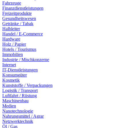
Fahrzeuge
Finanzdienstleistungen
Freizeitprodukte
Gesundheitswesen
Getränke / Tabak
Halbleiter
Handel / E-Commerce
Hardware
Holz / Papier
Hotels / Tourismus
Immobilien
Industrie / Mischkonzerne
Internet
IT-Dienstleistungen
Konsumgüter
Kosmetik
Kunststoffe / Verpackungen
Logistik / Transport
Luftfahrt / Rüstung
Maschinenbau
Medien
Nanotechnologie
Nahrungsmittel / Agrar
Netzwerktechnik
Öl / Gas