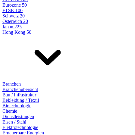
Eurozone 50
FTSE-100
Schweiz 20
Österreich 20
Japan 225
Hong Kong 50
Branchen
Branchenübersicht
Bau / Infrastrukur
Bekleidung / Textil
Biotechnologie
Chemie
Dienstleistungen
Eisen / Stahl
Elektrotechnologie
Erneuerbare Energien