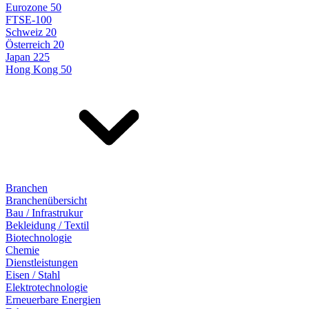
Eurozone 50
FTSE-100
Schweiz 20
Österreich 20
Japan 225
Hong Kong 50
Branchen
Branchenübersicht
Bau / Infrastrukur
Bekleidung / Textil
Biotechnologie
Chemie
Dienstleistungen
Eisen / Stahl
Elektrotechnologie
Erneuerbare Energien