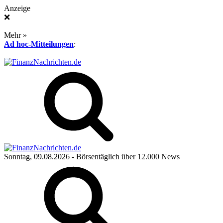
Anzeige
❌
Mehr »
Ad hoc-Mitteilungen
:
Sonntag, 09.08.2026
- Börsentäglich über 12.000 News