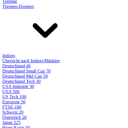
Termine
Themen-Dossiers
Indizes
Übersicht nach Indizes/Märkten
Deutschland 40
Deutschland Small Cap 70
Deutschland Mid Cap 50
Deutschland Tech 30
USA Industrie 30
USA 500
US Tech 100
Eurozone 50
FTSE-100
Schweiz 20
Österreich 20
Japan 225
Hong Kong 50