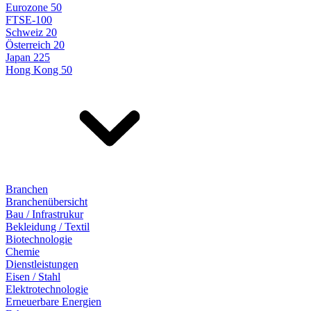
Eurozone 50
FTSE-100
Schweiz 20
Österreich 20
Japan 225
Hong Kong 50
Branchen
Branchenübersicht
Bau / Infrastrukur
Bekleidung / Textil
Biotechnologie
Chemie
Dienstleistungen
Eisen / Stahl
Elektrotechnologie
Erneuerbare Energien