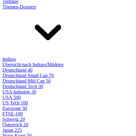
Termine
Themen-Dossiers
Indizes
Übersicht nach Indizes/Märkten
Deutschland 40
Deutschland Small Cap 70
Deutschland Mid Cap 50
Deutschland Tech 30
USA Industrie 30
USA 500
US Tech 100
Eurozone 50
FTSE-100
Schweiz 20
Österreich 20
Japan 225
Hong Kong 50