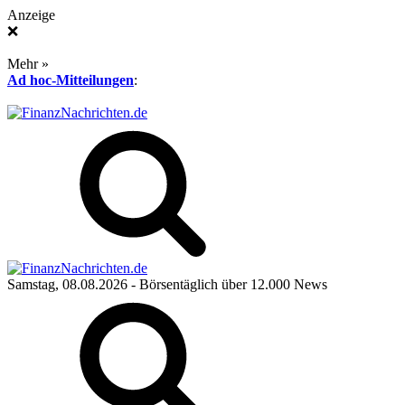
Anzeige
❌
Mehr »
Ad hoc-Mitteilungen
:
Samstag, 08.08.2026
- Börsentäglich über 12.000 News