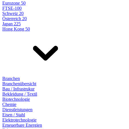
Eurozone 50
FTSE-100
Schweiz 20
Österreich 20
Japan 225
Hong Kong 50
Branchen
Branchenübersicht
Bau / Infrastrukur
Bekleidung / Textil
Biotechnologie
Chemie
Dienstleistungen
Eisen / Stahl
Elektrotechnologie
Erneuerbare Energien