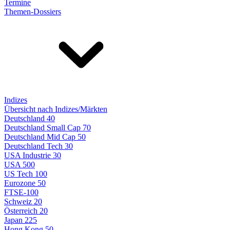
Termine
Themen-Dossiers
Indizes
Übersicht nach Indizes/Märkten
Deutschland 40
Deutschland Small Cap 70
Deutschland Mid Cap 50
Deutschland Tech 30
USA Industrie 30
USA 500
US Tech 100
Eurozone 50
FTSE-100
Schweiz 20
Österreich 20
Japan 225
Hong Kong 50