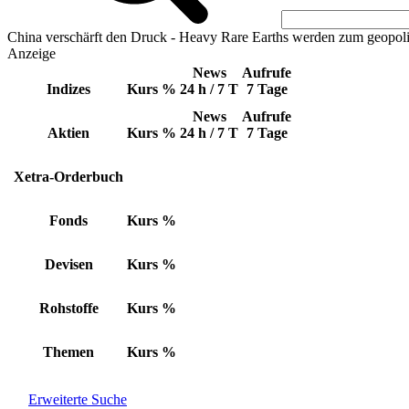
China verschärft den Druck - Heavy Rare Earths werden zum geopoli
Anzeige
News
Aufrufe
Indizes
Kurs
%
24 h / 7 T
7 Tage
News
Aufrufe
Aktien
Kurs
%
24 h / 7 T
7 Tage
Xetra-Orderbuch
Fonds
Kurs
%
Devisen
Kurs
%
Rohstoffe
Kurs
%
Themen
Kurs
%
Erweiterte Suche