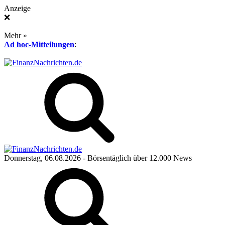
Anzeige
❌
Mehr »
Ad hoc-Mitteilungen
:
Donnerstag, 06.08.2026
- Börsentäglich über 12.000 News