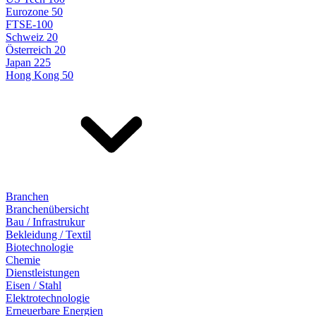
Eurozone 50
FTSE-100
Schweiz 20
Österreich 20
Japan 225
Hong Kong 50
Branchen
Branchenübersicht
Bau / Infrastrukur
Bekleidung / Textil
Biotechnologie
Chemie
Dienstleistungen
Eisen / Stahl
Elektrotechnologie
Erneuerbare Energien