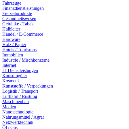
Fahrzeuge
Finanzdienstleistungen
Freizeitprodukte
Gesundheitswesen
Getränke / Tabak
Halbleiter
Handel / E-Commerce
Hardware
Holz / Papier
Hotels / Tourismus
Immobilien
Industrie / Mischkonzerne
Internet
IT-Dienstleistungen
Konsumgüter
Kosmetik
Kunststoffe / Verpackungen
Logistik / Transport
Luftfahrt / Rüstung
Maschinenbau
Medien
Nanotechnologie
Nahrungsmittel / Agrar
Netzwerktechnik
Öl / Gas