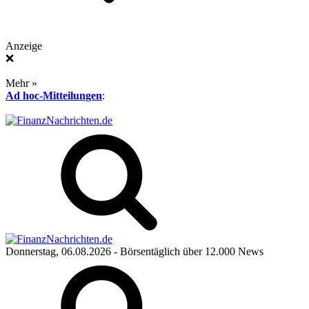
Anzeige
❌
Mehr »
Ad hoc-Mitteilungen
:
Donnerstag, 06.08.2026
- Börsentäglich über 12.000 News