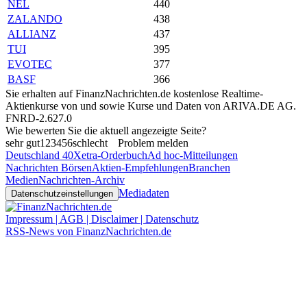
NEL
440
ZALANDO
438
ALLIANZ
437
TUI
395
EVOTEC
377
BASF
366
Sie erhalten auf FinanzNachrichten.de kostenlose Realtime-
Aktienkurse von
und
sowie Kurse und Daten von
ARIVA.DE AG
.
FNRD-2.627.0
Wie bewerten Sie die aktuell angezeigte Seite?
sehr gut
1
2
3
4
5
6
schlecht
Problem melden
Deutschland 40
Xetra-Orderbuch
Ad hoc-Mitteilungen
Nachrichten Börsen
Aktien-Empfehlungen
Branchen
Medien
Nachrichten-Archiv
Mediadaten
Datenschutzeinstellungen
Impressum | AGB | Disclaimer | Datenschutz
RSS-News von FinanzNachrichten.de