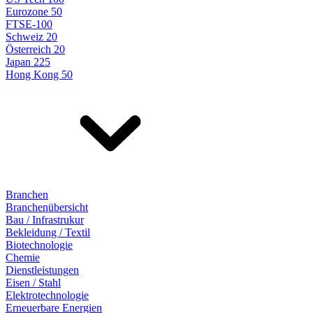
Eurozone 50
FTSE-100
Schweiz 20
Österreich 20
Japan 225
Hong Kong 50
Branchen
Branchenübersicht
Bau / Infrastrukur
Bekleidung / Textil
Biotechnologie
Chemie
Dienstleistungen
Eisen / Stahl
Elektrotechnologie
Erneuerbare Energien