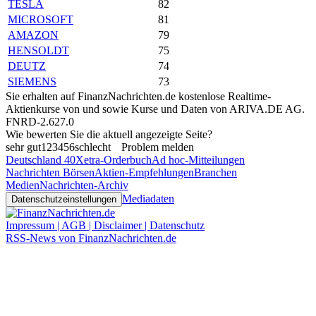
TESLA
82
MICROSOFT
81
AMAZON
79
HENSOLDT
75
DEUTZ
74
SIEMENS
73
Sie erhalten auf FinanzNachrichten.de kostenlose Realtime-
Aktienkurse von
und
sowie Kurse und Daten von
ARIVA.DE AG
.
FNRD-2.627.0
Wie bewerten Sie die aktuell angezeigte Seite?
sehr gut
1
2
3
4
5
6
schlecht
Problem melden
Deutschland 40
Xetra-Orderbuch
Ad hoc-Mitteilungen
Nachrichten Börsen
Aktien-Empfehlungen
Branchen
Medien
Nachrichten-Archiv
Mediadaten
Datenschutzeinstellungen
Impressum | AGB | Disclaimer | Datenschutz
RSS-News von FinanzNachrichten.de