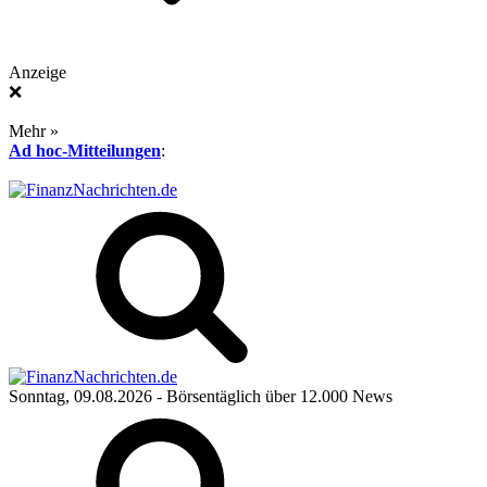
Anzeige
❌
Mehr »
Ad hoc-Mitteilungen
:
Sonntag, 09.08.2026
- Börsentäglich über 12.000 News