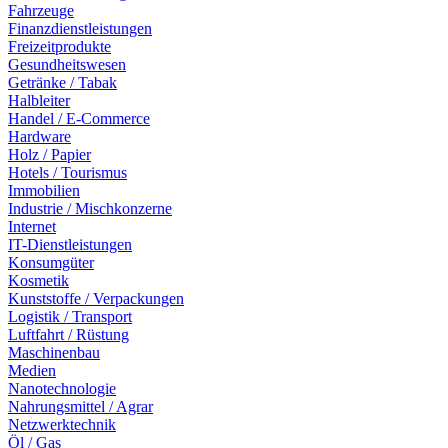
Fahrzeuge
Finanzdienstleistungen
Freizeitprodukte
Gesundheitswesen
Getränke / Tabak
Halbleiter
Handel / E-Commerce
Hardware
Holz / Papier
Hotels / Tourismus
Immobilien
Industrie / Mischkonzerne
Internet
IT-Dienstleistungen
Konsumgüter
Kosmetik
Kunststoffe / Verpackungen
Logistik / Transport
Luftfahrt / Rüstung
Maschinenbau
Medien
Nanotechnologie
Nahrungsmittel / Agrar
Netzwerktechnik
Öl / Gas