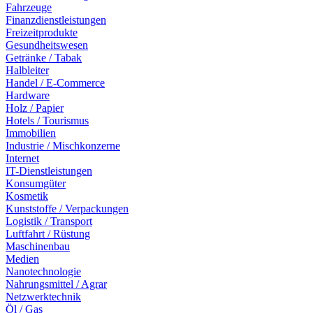
Fahrzeuge
Finanzdienstleistungen
Freizeitprodukte
Gesundheitswesen
Getränke / Tabak
Halbleiter
Handel / E-Commerce
Hardware
Holz / Papier
Hotels / Tourismus
Immobilien
Industrie / Mischkonzerne
Internet
IT-Dienstleistungen
Konsumgüter
Kosmetik
Kunststoffe / Verpackungen
Logistik / Transport
Luftfahrt / Rüstung
Maschinenbau
Medien
Nanotechnologie
Nahrungsmittel / Agrar
Netzwerktechnik
Öl / Gas