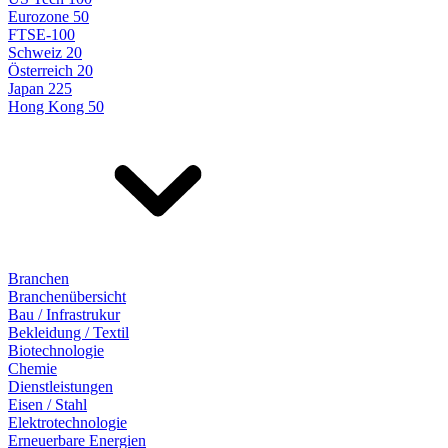
Eurozone 50
FTSE-100
Schweiz 20
Österreich 20
Japan 225
Hong Kong 50
Branchen
Branchenübersicht
Bau / Infrastrukur
Bekleidung / Textil
Biotechnologie
Chemie
Dienstleistungen
Eisen / Stahl
Elektrotechnologie
Erneuerbare Energien