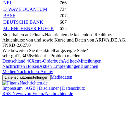
NEL
766
D-WAVE QUANTUM
734
BASF
707
DEUTSCHE BANK
667
MUENCHENER RUECK
655
Sie erhalten auf FinanzNachrichten.de kostenlose Realtime-
Aktienkurse von
und
sowie Kurse und Daten von
ARIVA.DE AG
.
FNRD-2.627.0
Wie bewerten Sie die aktuell angezeigte Seite?
sehr gut
1
2
3
4
5
6
schlecht
Problem melden
Deutschland 40
Xetra-Orderbuch
Ad hoc-Mitteilungen
Nachrichten Börsen
Aktien-Empfehlungen
Branchen
Medien
Nachrichten-Archiv
Mediadaten
Datenschutzeinstellungen
Impressum | AGB | Disclaimer | Datenschutz
RSS-News von FinanzNachrichten.de