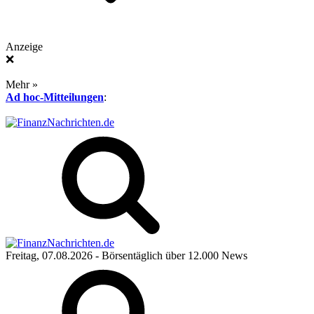
Anzeige
❌
Mehr »
Ad hoc-Mitteilungen
:
Freitag, 07.08.2026
- Börsentäglich über 12.000 News