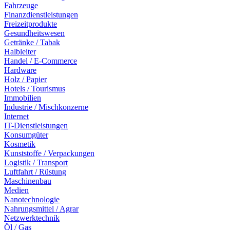
Fahrzeuge
Finanzdienstleistungen
Freizeitprodukte
Gesundheitswesen
Getränke / Tabak
Halbleiter
Handel / E-Commerce
Hardware
Holz / Papier
Hotels / Tourismus
Immobilien
Industrie / Mischkonzerne
Internet
IT-Dienstleistungen
Konsumgüter
Kosmetik
Kunststoffe / Verpackungen
Logistik / Transport
Luftfahrt / Rüstung
Maschinenbau
Medien
Nanotechnologie
Nahrungsmittel / Agrar
Netzwerktechnik
Öl / Gas