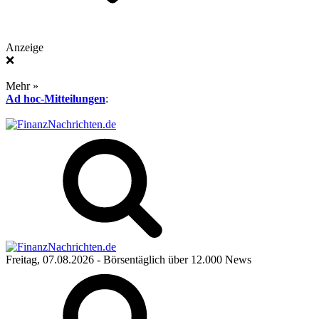
Anzeige
❌
Mehr »
Ad hoc-Mitteilungen
:
Freitag, 07.08.2026
- Börsentäglich über 12.000 News