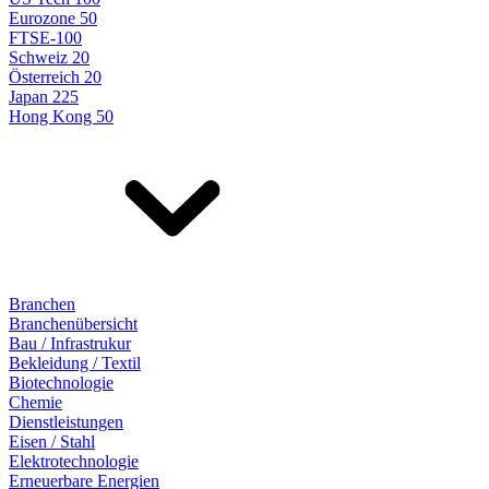
Eurozone 50
FTSE-100
Schweiz 20
Österreich 20
Japan 225
Hong Kong 50
Branchen
Branchenübersicht
Bau / Infrastrukur
Bekleidung / Textil
Biotechnologie
Chemie
Dienstleistungen
Eisen / Stahl
Elektrotechnologie
Erneuerbare Energien