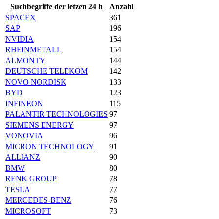
Suchbegriffe der letzen 24 h
Anzahl
SPACEX
361
SAP
196
NVIDIA
154
RHEINMETALL
154
ALMONTY
144
DEUTSCHE TELEKOM
142
NOVO NORDISK
133
BYD
123
INFINEON
115
PALANTIR TECHNOLOGIES
97
SIEMENS ENERGY
97
VONOVIA
96
MICRON TECHNOLOGY
91
ALLIANZ
90
BMW
80
RENK GROUP
78
TESLA
77
MERCEDES-BENZ
76
MICROSOFT
73