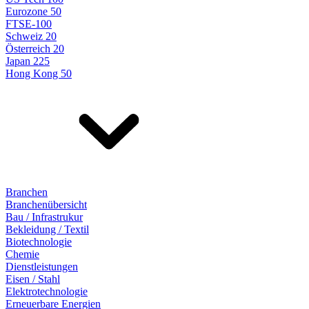
Eurozone 50
FTSE-100
Schweiz 20
Österreich 20
Japan 225
Hong Kong 50
Branchen
Branchenübersicht
Bau / Infrastrukur
Bekleidung / Textil
Biotechnologie
Chemie
Dienstleistungen
Eisen / Stahl
Elektrotechnologie
Erneuerbare Energien