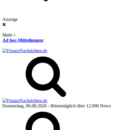
Anzeige
❌
Mehr »
Ad hoc-Mitteilungen
:
Donnerstag, 06.08.2026
- Börsentäglich über 12.000 News