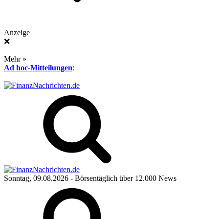
Anzeige
❌
Mehr »
Ad hoc-Mitteilungen
:
Sonntag, 09.08.2026
- Börsentäglich über 12.000 News