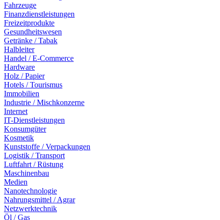
Fahrzeuge
Finanzdienstleistungen
Freizeitprodukte
Gesundheitswesen
Getränke / Tabak
Halbleiter
Handel / E-Commerce
Hardware
Holz / Papier
Hotels / Tourismus
Immobilien
Industrie / Mischkonzerne
Internet
IT-Dienstleistungen
Konsumgüter
Kosmetik
Kunststoffe / Verpackungen
Logistik / Transport
Luftfahrt / Rüstung
Maschinenbau
Medien
Nanotechnologie
Nahrungsmittel / Agrar
Netzwerktechnik
Öl / Gas