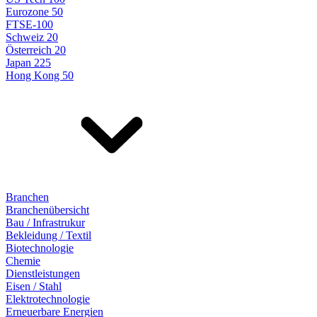
Eurozone 50
FTSE-100
Schweiz 20
Österreich 20
Japan 225
Hong Kong 50
Branchen
Branchenübersicht
Bau / Infrastrukur
Bekleidung / Textil
Biotechnologie
Chemie
Dienstleistungen
Eisen / Stahl
Elektrotechnologie
Erneuerbare Energien