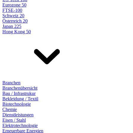
Eurozone 50
FTSE-100
Schweiz 20
Österreich 20
Japan 225
Hong Kong 50
Branchen
Branchenübersicht
Bau / Infrastrukur
Bekleidung / Textil
Biotechnologie
Chemie
Dienstleistungen
Eisen / Stahl
Elektrotechnologie
Erneuerbare Energien