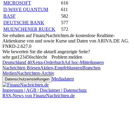
MICROSOFT
616
D-WAVE QUANTUM
611
BASF
582
DEUTSCHE BANK
577
MUENCHENER RUECK
572
Sie erhalten auf FinanzNachrichten.de kostenlose Realtime-
Aktienkurse von
und
sowie Kurse und Daten von
ARIVA.DE AG
.
FNRD-2.627.0
Wie bewerten Sie die aktuell angezeigte Seite?
sehr gut
1
2
3
4
5
6
schlecht
Problem melden
Deutschland 40
Xetra-Orderbuch
Ad hoc-Mitteilungen
Nachrichten Börsen
Aktien-Empfehlungen
Branchen
Medien
Nachrichten-Archiv
Mediadaten
Datenschutzeinstellungen
Impressum | AGB | Disclaimer | Datenschutz
RSS-News von FinanzNachrichten.de