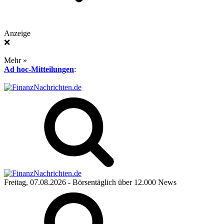
Anzeige
❌
Mehr »
Ad hoc-Mitteilungen
:
Freitag, 07.08.2026
- Börsentäglich über 12.000 News