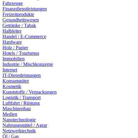
Fahrzeuge
Finanzdienstleistungen
Freizeitprodukte
Gesundheitswesen
Getränke / Tabak
Halbleiter
Handel / E-Commerce
Hardware
Holz / Papier
Hotels / Tourismus
Immobilien
Industrie / Mischkonzerne
Internet
IT-Dienstleistungen
Konsumgüter
Kosmetik
Kunststoffe / Verpackungen
Logistik / Transport
Luftfahrt / Rüstung
Maschinenbau
Medien
Nanotechnologie
Nahrungsmittel / Agrar
Netzwerktechnik
Öl / Gas