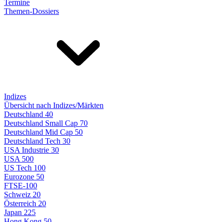
Termine
Themen-Dossiers
Indizes
Übersicht nach Indizes/Märkten
Deutschland 40
Deutschland Small Cap 70
Deutschland Mid Cap 50
Deutschland Tech 30
USA Industrie 30
USA 500
US Tech 100
Eurozone 50
FTSE-100
Schweiz 20
Österreich 20
Japan 225
Hong Kong 50