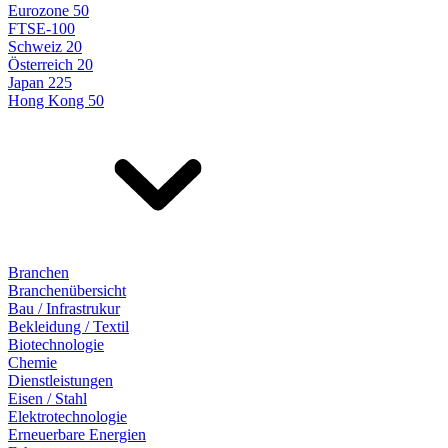
Eurozone 50
FTSE-100
Schweiz 20
Österreich 20
Japan 225
Hong Kong 50
Branchen
Branchenübersicht
Bau / Infrastrukur
Bekleidung / Textil
Biotechnologie
Chemie
Dienstleistungen
Eisen / Stahl
Elektrotechnologie
Erneuerbare Energien