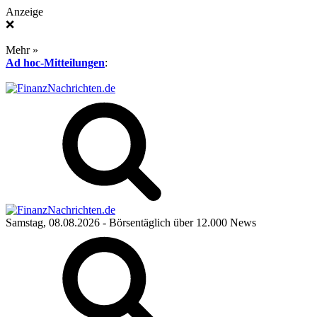
Anzeige
❌
Mehr »
Ad hoc-Mitteilungen
:
Samstag, 08.08.2026
- Börsentäglich über 12.000 News