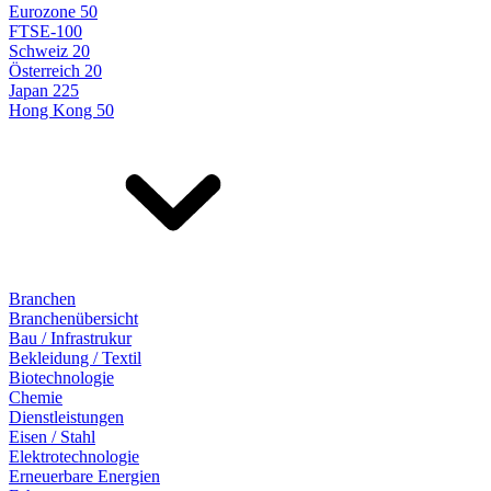
Eurozone 50
FTSE-100
Schweiz 20
Österreich 20
Japan 225
Hong Kong 50
Branchen
Branchenübersicht
Bau / Infrastrukur
Bekleidung / Textil
Biotechnologie
Chemie
Dienstleistungen
Eisen / Stahl
Elektrotechnologie
Erneuerbare Energien