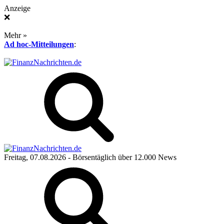
Anzeige
❌
Mehr »
Ad hoc-Mitteilungen
:
Freitag, 07.08.2026
- Börsentäglich über 12.000 News