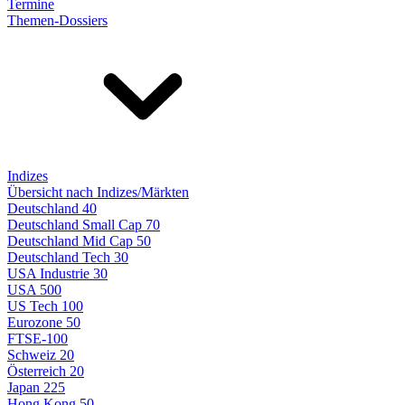
Termine
Themen-Dossiers
Indizes
Übersicht nach Indizes/Märkten
Deutschland 40
Deutschland Small Cap 70
Deutschland Mid Cap 50
Deutschland Tech 30
USA Industrie 30
USA 500
US Tech 100
Eurozone 50
FTSE-100
Schweiz 20
Österreich 20
Japan 225
Hong Kong 50