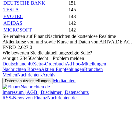
DEUTSCHE BANK
151
TESLA
145
EVOTEC
143
ADIDAS
142
MICROSOFT
142
Sie erhalten auf FinanzNachrichten.de kostenlose Realtime-
Aktienkurse von
und
sowie Kurse und Daten von
ARIVA.DE AG
.
FNRD-2.627.0
Wie bewerten Sie die aktuell angezeigte Seite?
sehr gut
1
2
3
4
5
6
schlecht
Problem melden
Deutschland 40
Xetra-Orderbuch
Ad hoc-Mitteilungen
Nachrichten Börsen
Aktien-Empfehlungen
Branchen
Medien
Nachrichten-Archiv
Mediadaten
Datenschutzeinstellungen
Impressum | AGB | Disclaimer | Datenschutz
RSS-News von FinanzNachrichten.de