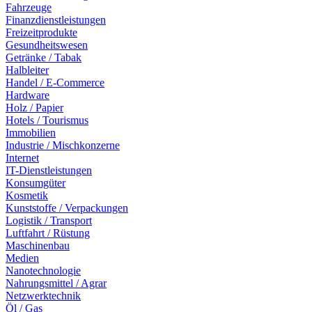
Fahrzeuge
Finanzdienstleistungen
Freizeitprodukte
Gesundheitswesen
Getränke / Tabak
Halbleiter
Handel / E-Commerce
Hardware
Holz / Papier
Hotels / Tourismus
Immobilien
Industrie / Mischkonzerne
Internet
IT-Dienstleistungen
Konsumgüter
Kosmetik
Kunststoffe / Verpackungen
Logistik / Transport
Luftfahrt / Rüstung
Maschinenbau
Medien
Nanotechnologie
Nahrungsmittel / Agrar
Netzwerktechnik
Öl / Gas