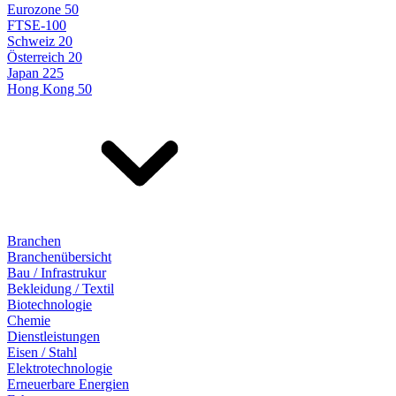
Eurozone 50
FTSE-100
Schweiz 20
Österreich 20
Japan 225
Hong Kong 50
Branchen
Branchenübersicht
Bau / Infrastrukur
Bekleidung / Textil
Biotechnologie
Chemie
Dienstleistungen
Eisen / Stahl
Elektrotechnologie
Erneuerbare Energien