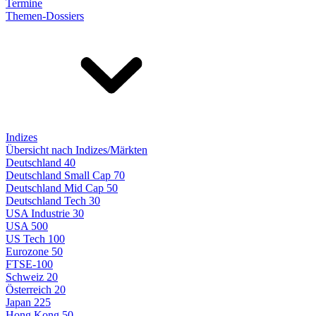
Termine
Themen-Dossiers
Indizes
Übersicht nach Indizes/Märkten
Deutschland 40
Deutschland Small Cap 70
Deutschland Mid Cap 50
Deutschland Tech 30
USA Industrie 30
USA 500
US Tech 100
Eurozone 50
FTSE-100
Schweiz 20
Österreich 20
Japan 225
Hong Kong 50