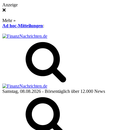
Anzeige
❌
Mehr »
Ad hoc-Mitteilungen
:
Samstag, 08.08.2026
- Börsentäglich über 12.000 News