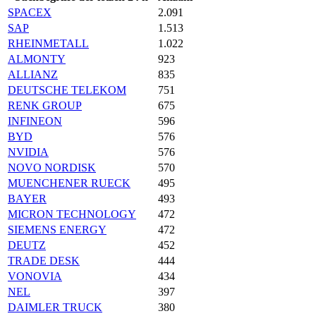
SPACEX
2.091
SAP
1.513
RHEINMETALL
1.022
ALMONTY
923
ALLIANZ
835
DEUTSCHE TELEKOM
751
RENK GROUP
675
INFINEON
596
BYD
576
NVIDIA
576
NOVO NORDISK
570
MUENCHENER RUECK
495
BAYER
493
MICRON TECHNOLOGY
472
SIEMENS ENERGY
472
DEUTZ
452
TRADE DESK
444
VONOVIA
434
NEL
397
DAIMLER TRUCK
380