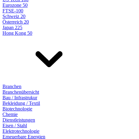
Eurozone 50
FTSE-100
Schweiz 20
Österreich 20
Japan 225
Hong Kong 50
Branchen
Branchenübersicht
Bau / Infrastrukur
Bekleidung / Textil
Biotechnologie
Chemie
Dienstleistungen
Eisen / Stahl
Elektrotechnologie
Erneuerbare Energien