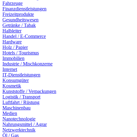
Fahrzeuge
Finanzdienstleistungen
Freizeitprodukte
Gesundheitswesen
Getränke / Tabak
Halbleiter
Handel / E-Commerce
Hardware
Holz / Papier
Hotels / Tourismus
Immobilien
Industrie / Mischkonzerne
Internet
IT-Dienstleistungen
Konsumgüter
Kosmetik
Kunststoffe / Verpackungen
Logistik / Transport
Luftfahrt / Rüstung
Maschinenbau
Medien
Nanotechnologie
Nahrungsmittel / Agrar
Netzwerktechnik
Öl / Gas