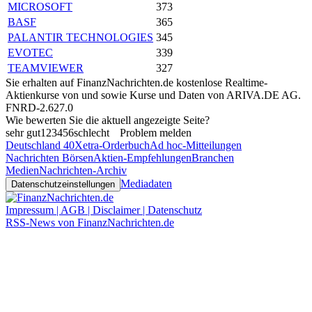
MICROSOFT
373
BASF
365
PALANTIR TECHNOLOGIES
345
EVOTEC
339
TEAMVIEWER
327
Sie erhalten auf FinanzNachrichten.de kostenlose Realtime-
Aktienkurse von
und
sowie Kurse und Daten von
ARIVA.DE AG
.
FNRD-2.627.0
Wie bewerten Sie die aktuell angezeigte Seite?
sehr gut
1
2
3
4
5
6
schlecht
Problem melden
Deutschland 40
Xetra-Orderbuch
Ad hoc-Mitteilungen
Nachrichten Börsen
Aktien-Empfehlungen
Branchen
Medien
Nachrichten-Archiv
Mediadaten
Datenschutzeinstellungen
Impressum | AGB | Disclaimer | Datenschutz
RSS-News von FinanzNachrichten.de