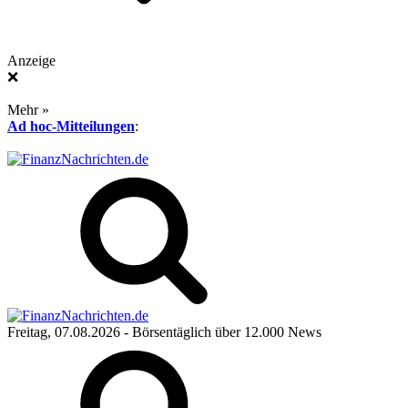
Anzeige
❌
Mehr »
Ad hoc-Mitteilungen
:
Freitag, 07.08.2026
- Börsentäglich über 12.000 News