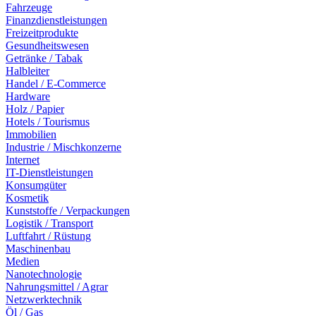
Fahrzeuge
Finanzdienstleistungen
Freizeitprodukte
Gesundheitswesen
Getränke / Tabak
Halbleiter
Handel / E-Commerce
Hardware
Holz / Papier
Hotels / Tourismus
Immobilien
Industrie / Mischkonzerne
Internet
IT-Dienstleistungen
Konsumgüter
Kosmetik
Kunststoffe / Verpackungen
Logistik / Transport
Luftfahrt / Rüstung
Maschinenbau
Medien
Nanotechnologie
Nahrungsmittel / Agrar
Netzwerktechnik
Öl / Gas