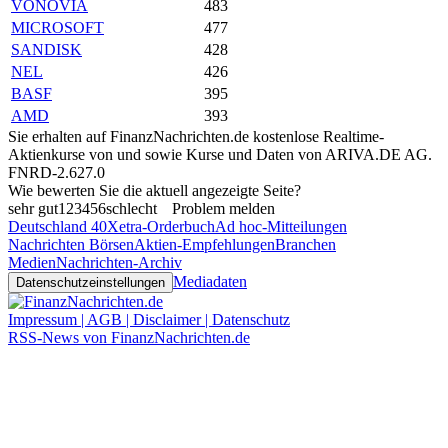
VONOVIA
483
MICROSOFT
477
SANDISK
428
NEL
426
BASF
395
AMD
393
Sie erhalten auf FinanzNachrichten.de kostenlose Realtime-
Aktienkurse von
und
sowie Kurse und Daten von
ARIVA.DE AG
.
FNRD-2.627.0
Wie bewerten Sie die aktuell angezeigte Seite?
sehr gut
1
2
3
4
5
6
schlecht
Problem melden
Deutschland 40
Xetra-Orderbuch
Ad hoc-Mitteilungen
Nachrichten Börsen
Aktien-Empfehlungen
Branchen
Medien
Nachrichten-Archiv
Mediadaten
Datenschutzeinstellungen
Impressum | AGB | Disclaimer | Datenschutz
RSS-News von FinanzNachrichten.de