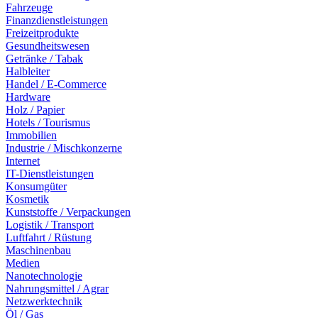
Fahrzeuge
Finanzdienstleistungen
Freizeitprodukte
Gesundheitswesen
Getränke / Tabak
Halbleiter
Handel / E-Commerce
Hardware
Holz / Papier
Hotels / Tourismus
Immobilien
Industrie / Mischkonzerne
Internet
IT-Dienstleistungen
Konsumgüter
Kosmetik
Kunststoffe / Verpackungen
Logistik / Transport
Luftfahrt / Rüstung
Maschinenbau
Medien
Nanotechnologie
Nahrungsmittel / Agrar
Netzwerktechnik
Öl / Gas