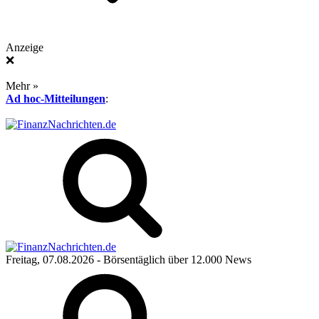
Anzeige
❌
Mehr »
Ad hoc-Mitteilungen
:
Freitag, 07.08.2026
- Börsentäglich über 12.000 News