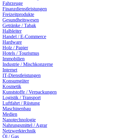
Fahrzeuge
Finanzdienstleistungen
Freizeitprodukte
Gesundheitswesen
Getränke / Tabak
Halbleiter
Handel / E-Commerce
Hardware
Holz / Papier
Hotels / Tourismus
Immobilien
Industrie / Mischkonzerne
Internet
IT-Dienstleistungen
Konsumgüter
Kosmetik
Kunststoffe / Verpackungen
Logistik / Transport
Luftfahrt / Rüstung
Maschinenbau
Medien
Nanotechnologie
Nahrungsmittel / Agrar
Netzwerktechnik
Öl / Gas