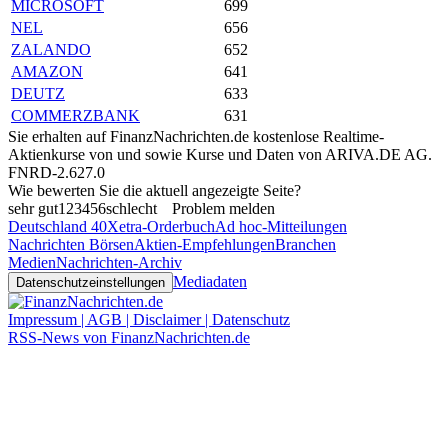
MICROSOFT
699
NEL
656
ZALANDO
652
AMAZON
641
DEUTZ
633
COMMERZBANK
631
Sie erhalten auf FinanzNachrichten.de kostenlose Realtime-
Aktienkurse von
und
sowie Kurse und Daten von
ARIVA.DE AG
.
FNRD-2.627.0
Wie bewerten Sie die aktuell angezeigte Seite?
sehr gut
1
2
3
4
5
6
schlecht
Problem melden
Deutschland 40
Xetra-Orderbuch
Ad hoc-Mitteilungen
Nachrichten Börsen
Aktien-Empfehlungen
Branchen
Medien
Nachrichten-Archiv
Mediadaten
Datenschutzeinstellungen
Impressum | AGB | Disclaimer | Datenschutz
RSS-News von FinanzNachrichten.de