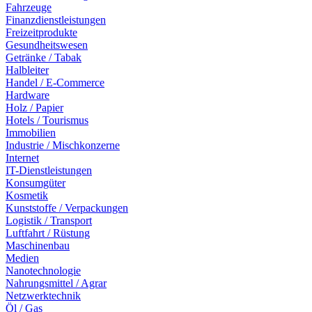
Fahrzeuge
Finanzdienstleistungen
Freizeitprodukte
Gesundheitswesen
Getränke / Tabak
Halbleiter
Handel / E-Commerce
Hardware
Holz / Papier
Hotels / Tourismus
Immobilien
Industrie / Mischkonzerne
Internet
IT-Dienstleistungen
Konsumgüter
Kosmetik
Kunststoffe / Verpackungen
Logistik / Transport
Luftfahrt / Rüstung
Maschinenbau
Medien
Nanotechnologie
Nahrungsmittel / Agrar
Netzwerktechnik
Öl / Gas