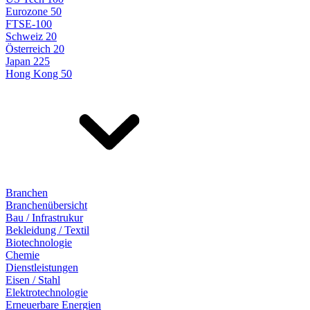
Eurozone 50
FTSE-100
Schweiz 20
Österreich 20
Japan 225
Hong Kong 50
Branchen
Branchenübersicht
Bau / Infrastrukur
Bekleidung / Textil
Biotechnologie
Chemie
Dienstleistungen
Eisen / Stahl
Elektrotechnologie
Erneuerbare Energien