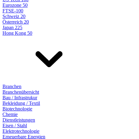
Eurozone 50
FTSE-100
Schweiz 20
Österreich 20
Japan 225
Hong Kong 50
Branchen
Branchenübersicht
Bau / Infrastrukur
Bekleidung / Textil
Biotechnologie
Chemie
Dienstleistungen
Eisen / Stahl
Elektrotechnologie
Erneuerbare Energien