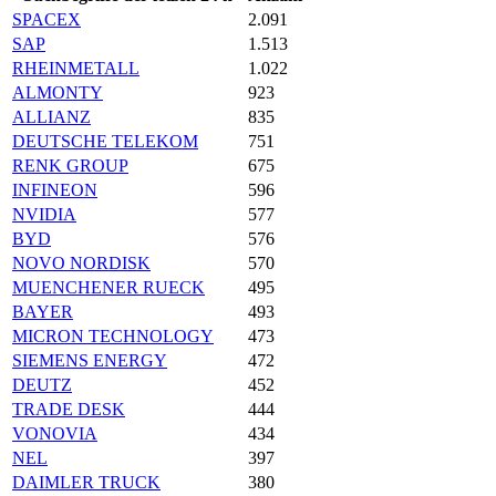
SPACEX
2.091
SAP
1.513
RHEINMETALL
1.022
ALMONTY
923
ALLIANZ
835
DEUTSCHE TELEKOM
751
RENK GROUP
675
INFINEON
596
NVIDIA
577
BYD
576
NOVO NORDISK
570
MUENCHENER RUECK
495
BAYER
493
MICRON TECHNOLOGY
473
SIEMENS ENERGY
472
DEUTZ
452
TRADE DESK
444
VONOVIA
434
NEL
397
DAIMLER TRUCK
380