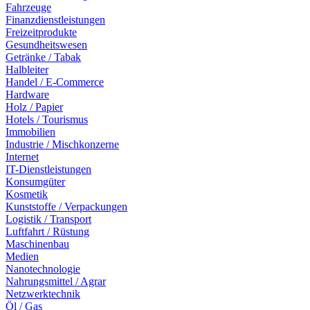
Fahrzeuge
Finanzdienstleistungen
Freizeitprodukte
Gesundheitswesen
Getränke / Tabak
Halbleiter
Handel / E-Commerce
Hardware
Holz / Papier
Hotels / Tourismus
Immobilien
Industrie / Mischkonzerne
Internet
IT-Dienstleistungen
Konsumgüter
Kosmetik
Kunststoffe / Verpackungen
Logistik / Transport
Luftfahrt / Rüstung
Maschinenbau
Medien
Nanotechnologie
Nahrungsmittel / Agrar
Netzwerktechnik
Öl / Gas