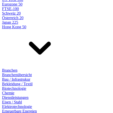
Eurozone 50
FTSE-100
Schweiz 20
Österreich 20
Japan 225
Hong Kong 50
Branchen
Branchenübersicht
Bau / Infrastrukur
Bekleidung / Textil
Biotechnologie
Chemie
Dienstleistungen
Eisen / Stahl
Elektrotechnologie
Erneuerbare Energien