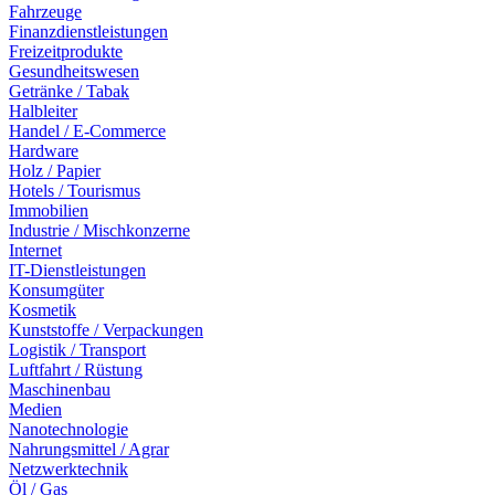
Fahrzeuge
Finanzdienstleistungen
Freizeitprodukte
Gesundheitswesen
Getränke / Tabak
Halbleiter
Handel / E-Commerce
Hardware
Holz / Papier
Hotels / Tourismus
Immobilien
Industrie / Mischkonzerne
Internet
IT-Dienstleistungen
Konsumgüter
Kosmetik
Kunststoffe / Verpackungen
Logistik / Transport
Luftfahrt / Rüstung
Maschinenbau
Medien
Nanotechnologie
Nahrungsmittel / Agrar
Netzwerktechnik
Öl / Gas