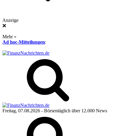
Anzeige
❌
Mehr »
Ad hoc-Mitteilungen
:
Freitag, 07.08.2026
- Börsentäglich über 12.000 News