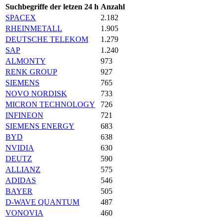
Suchbegriffe der letzen 24 h
Anzahl
SPACEX
2.182
RHEINMETALL
1.905
DEUTSCHE TELEKOM
1.279
SAP
1.240
ALMONTY
973
RENK GROUP
927
SIEMENS
765
NOVO NORDISK
733
MICRON TECHNOLOGY
726
INFINEON
721
SIEMENS ENERGY
683
BYD
638
NVIDIA
630
DEUTZ
590
ALLIANZ
575
ADIDAS
546
BAYER
505
D-WAVE QUANTUM
487
VONOVIA
460