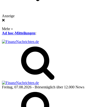
Anzeige
❌
Mehr »
Ad hoc-Mitteilungen
:
Freitag, 07.08.2026
- Börsentäglich über 12.000 News