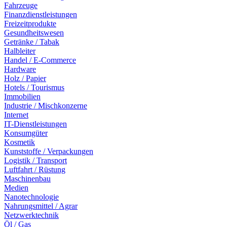
Fahrzeuge
Finanzdienstleistungen
Freizeitprodukte
Gesundheitswesen
Getränke / Tabak
Halbleiter
Handel / E-Commerce
Hardware
Holz / Papier
Hotels / Tourismus
Immobilien
Industrie / Mischkonzerne
Internet
IT-Dienstleistungen
Konsumgüter
Kosmetik
Kunststoffe / Verpackungen
Logistik / Transport
Luftfahrt / Rüstung
Maschinenbau
Medien
Nanotechnologie
Nahrungsmittel / Agrar
Netzwerktechnik
Öl / Gas