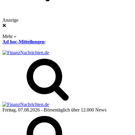
Anzeige
❌
Mehr »
Ad hoc-Mitteilungen
:
Freitag, 07.08.2026
- Börsentäglich über 12.000 News