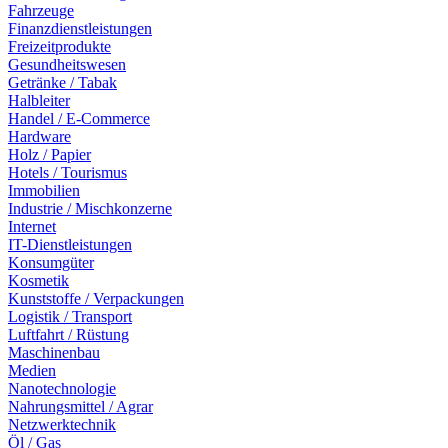
Fahrzeuge
Finanzdienstleistungen
Freizeitprodukte
Gesundheitswesen
Getränke / Tabak
Halbleiter
Handel / E-Commerce
Hardware
Holz / Papier
Hotels / Tourismus
Immobilien
Industrie / Mischkonzerne
Internet
IT-Dienstleistungen
Konsumgüter
Kosmetik
Kunststoffe / Verpackungen
Logistik / Transport
Luftfahrt / Rüstung
Maschinenbau
Medien
Nanotechnologie
Nahrungsmittel / Agrar
Netzwerktechnik
Öl / Gas