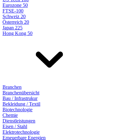
Eurozone 50
FTSE-100
Schweiz 20
Österreich 20
Japan 225
Hong Kong 50
Branchen
Branchenübersicht
Bau / Infrastrukur
Bekleidung / Textil
Biotechnologie
Chemie
Dienstleistungen
Eisen / Stahl
Elektrotechnologie
Erneuerbare Energien