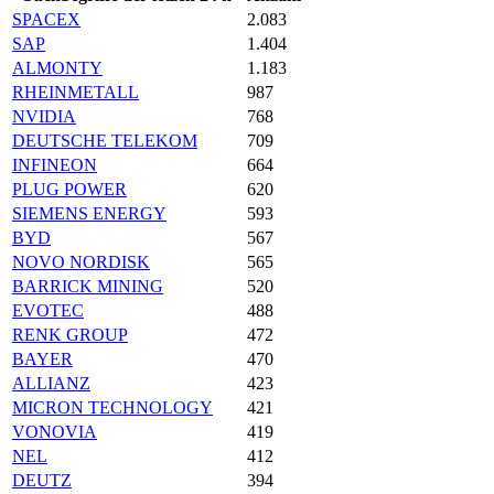
SPACEX
2.083
SAP
1.404
ALMONTY
1.183
RHEINMETALL
987
NVIDIA
768
DEUTSCHE TELEKOM
709
INFINEON
664
PLUG POWER
620
SIEMENS ENERGY
593
BYD
567
NOVO NORDISK
565
BARRICK MINING
520
EVOTEC
488
RENK GROUP
472
BAYER
470
ALLIANZ
423
MICRON TECHNOLOGY
421
VONOVIA
419
NEL
412
DEUTZ
394