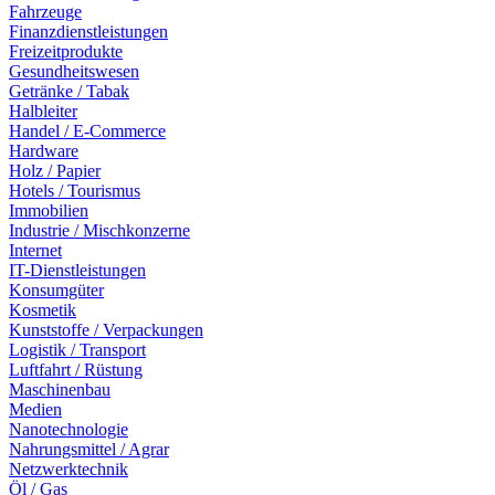
Fahrzeuge
Finanzdienstleistungen
Freizeitprodukte
Gesundheitswesen
Getränke / Tabak
Halbleiter
Handel / E-Commerce
Hardware
Holz / Papier
Hotels / Tourismus
Immobilien
Industrie / Mischkonzerne
Internet
IT-Dienstleistungen
Konsumgüter
Kosmetik
Kunststoffe / Verpackungen
Logistik / Transport
Luftfahrt / Rüstung
Maschinenbau
Medien
Nanotechnologie
Nahrungsmittel / Agrar
Netzwerktechnik
Öl / Gas