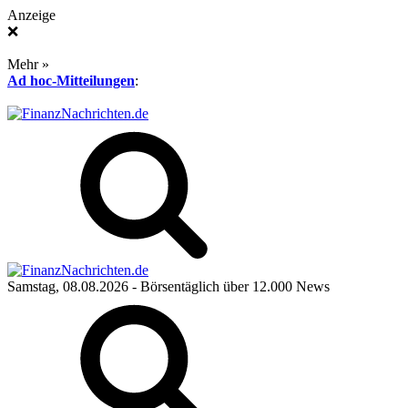
Anzeige
❌
Mehr »
Ad hoc-Mitteilungen
:
Samstag, 08.08.2026
- Börsentäglich über 12.000 News