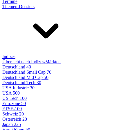
Termine
Themen-Dossiers
Indizes
Übersicht nach Indizes/Märkten
Deutschland 40
Deutschland Small Cap 70
Deutschland Mid Cap 50
Deutschland Tech 30
USA Industrie 30
USA 500
US Tech 100
Eurozone 50
FTSE-100
Schweiz 20
Österreich 20
Japan 225
Hong Kong 50