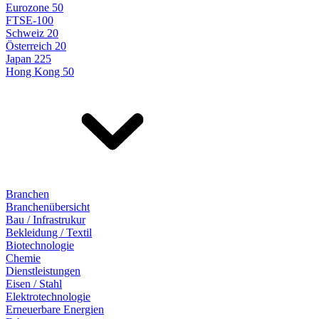
Eurozone 50
FTSE-100
Schweiz 20
Österreich 20
Japan 225
Hong Kong 50
Branchen
Branchenübersicht
Bau / Infrastrukur
Bekleidung / Textil
Biotechnologie
Chemie
Dienstleistungen
Eisen / Stahl
Elektrotechnologie
Erneuerbare Energien