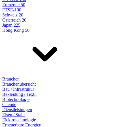
Eurozone 50
FTSE-100
Schweiz 20
Österreich 20
Japan 225
Hong Kong 50
Branchen
Branchenübersicht
Bau / Infrastrukur
Bekleidung / Textil
Biotechnologie
Chemie
Dienstleistungen
Eisen / Stahl
Elektrotechnologie
Erneuerbare Energien