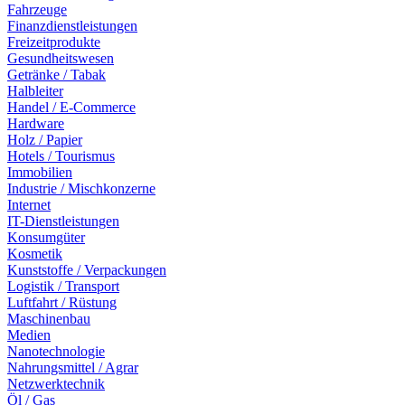
Fahrzeuge
Finanzdienstleistungen
Freizeitprodukte
Gesundheitswesen
Getränke / Tabak
Halbleiter
Handel / E-Commerce
Hardware
Holz / Papier
Hotels / Tourismus
Immobilien
Industrie / Mischkonzerne
Internet
IT-Dienstleistungen
Konsumgüter
Kosmetik
Kunststoffe / Verpackungen
Logistik / Transport
Luftfahrt / Rüstung
Maschinenbau
Medien
Nanotechnologie
Nahrungsmittel / Agrar
Netzwerktechnik
Öl / Gas