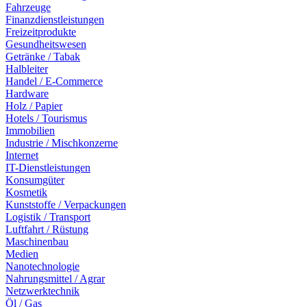
Fahrzeuge
Finanzdienstleistungen
Freizeitprodukte
Gesundheitswesen
Getränke / Tabak
Halbleiter
Handel / E-Commerce
Hardware
Holz / Papier
Hotels / Tourismus
Immobilien
Industrie / Mischkonzerne
Internet
IT-Dienstleistungen
Konsumgüter
Kosmetik
Kunststoffe / Verpackungen
Logistik / Transport
Luftfahrt / Rüstung
Maschinenbau
Medien
Nanotechnologie
Nahrungsmittel / Agrar
Netzwerktechnik
Öl / Gas