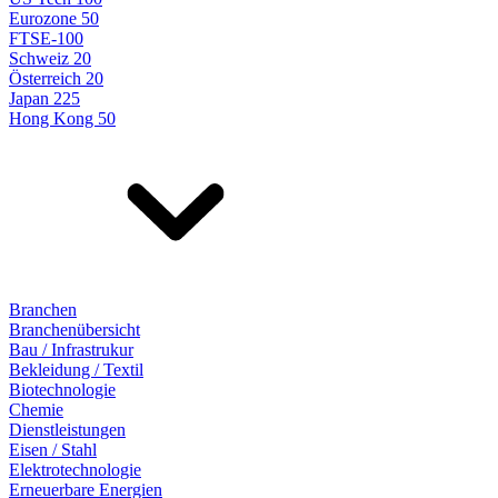
Eurozone 50
FTSE-100
Schweiz 20
Österreich 20
Japan 225
Hong Kong 50
Branchen
Branchenübersicht
Bau / Infrastrukur
Bekleidung / Textil
Biotechnologie
Chemie
Dienstleistungen
Eisen / Stahl
Elektrotechnologie
Erneuerbare Energien