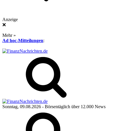
Anzeige
❌
Mehr »
Ad hoc-Mitteilungen
:
Sonntag, 09.08.2026
- Börsentäglich über 12.000 News