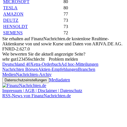
MICROSOFT
80
TESLA
80
AMAZON
77
DEUTZ
73
HENSOLDT
73
SIEMENS
72
Sie erhalten auf FinanzNachrichten.de kostenlose Realtime-
Aktienkurse von
und
sowie Kurse und Daten von
ARIVA.DE AG
.
FNRD-2.627.0
Wie bewerten Sie die aktuell angezeigte Seite?
sehr gut
1
2
3
4
5
6
schlecht
Problem melden
Deutschland 40
Xetra-Orderbuch
Ad hoc-Mitteilungen
Nachrichten Börsen
Aktien-Empfehlungen
Branchen
Medien
Nachrichten-Archiv
Mediadaten
Datenschutzeinstellungen
Impressum | AGB | Disclaimer | Datenschutz
RSS-News von FinanzNachrichten.de