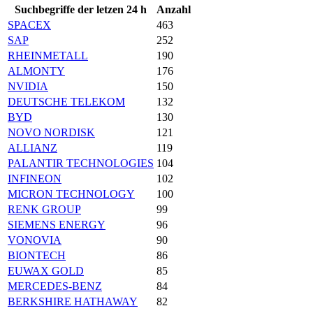
Suchbegriffe der letzen 24 h
Anzahl
SPACEX
463
SAP
252
RHEINMETALL
190
ALMONTY
176
NVIDIA
150
DEUTSCHE TELEKOM
132
BYD
130
NOVO NORDISK
121
ALLIANZ
119
PALANTIR TECHNOLOGIES
104
INFINEON
102
MICRON TECHNOLOGY
100
RENK GROUP
99
SIEMENS ENERGY
96
VONOVIA
90
BIONTECH
86
EUWAX GOLD
85
MERCEDES-BENZ
84
BERKSHIRE HATHAWAY
82