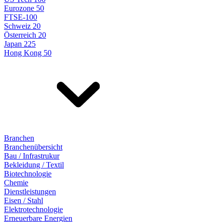
Eurozone 50
FTSE-100
Schweiz 20
Österreich 20
Japan 225
Hong Kong 50
Branchen
Branchenübersicht
Bau / Infrastrukur
Bekleidung / Textil
Biotechnologie
Chemie
Dienstleistungen
Eisen / Stahl
Elektrotechnologie
Erneuerbare Energien