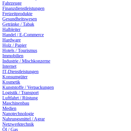
Fahrzeuge
Finanzdienstleistungen
Freizeitprodukte
Gesundheitswesen
Getränke / Tabak
Halbleiter
Handel / E-Commerce
Hardware
Holz / Papier
Hotels / Tourismus
Immobilien
Industrie / Mischkonzerne
Internet
IT-Dienstleistungen
Konsumgüter
Kosmetik
Kunststoffe / Verpackungen
Logistik / Transport
Luftfahrt / Rüstung
Maschinenbau
Medien
Nanotechnologie
Nahrungsmittel / Agrar
Netzwerktechnik
Öl / Gas