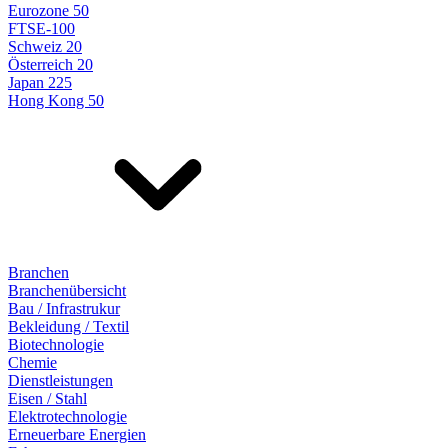
Eurozone 50
FTSE-100
Schweiz 20
Österreich 20
Japan 225
Hong Kong 50
Branchen
Branchenübersicht
Bau / Infrastrukur
Bekleidung / Textil
Biotechnologie
Chemie
Dienstleistungen
Eisen / Stahl
Elektrotechnologie
Erneuerbare Energien