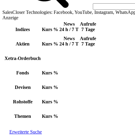
SalesCloser Technologies: Facebook, YouTube, Instagram, WhatsAp
Anzeige
News
Aufrufe
Indizes
Kurs
%
24 h / 7 T
7 Tage
News
Aufrufe
Aktien
Kurs
%
24 h / 7 T
7 Tage
Xetra-Orderbuch
Fonds
Kurs
%
Devisen
Kurs
%
Rohstoffe
Kurs
%
Themen
Kurs
%
Erweiterte Suche