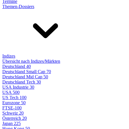
Termine
Themen-Dossiers
Indizes
Übersicht nach Indizes/Märkten
Deutschland 40
Deutschland Small Cap 70
Deutschland Mid Cap 50
Deutschland Tech 30
USA Industrie 30
USA 500
US Tech 100
Eurozone 50
FTSE-100
Schweiz 20
Österreich 20
Japan 225
Hong Kong 50