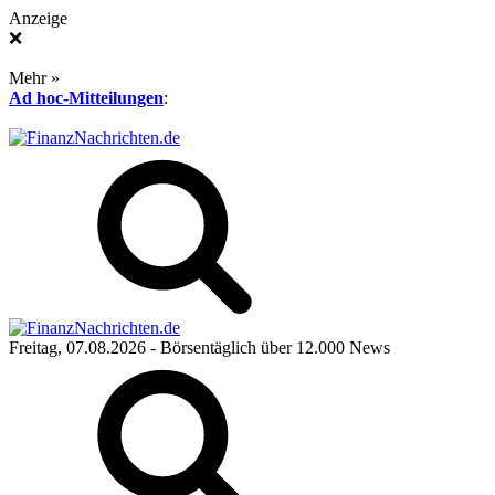
Anzeige
❌
Mehr »
Ad hoc-Mitteilungen
:
Freitag, 07.08.2026
- Börsentäglich über 12.000 News