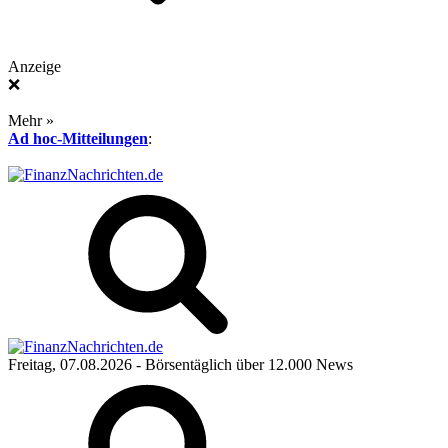
Anzeige
❌
Mehr »
Ad hoc-Mitteilungen
:
Freitag, 07.08.2026
- Börsentäglich über 12.000 News