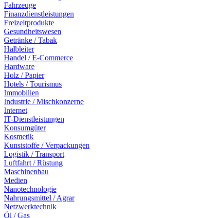
Fahrzeuge
Finanzdienstleistungen
Freizeitprodukte
Gesundheitswesen
Getränke / Tabak
Halbleiter
Handel / E-Commerce
Hardware
Holz / Papier
Hotels / Tourismus
Immobilien
Industrie / Mischkonzerne
Internet
IT-Dienstleistungen
Konsumgüter
Kosmetik
Kunststoffe / Verpackungen
Logistik / Transport
Luftfahrt / Rüstung
Maschinenbau
Medien
Nanotechnologie
Nahrungsmittel / Agrar
Netzwerktechnik
Öl / Gas