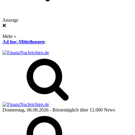
Anzeige
❌
Mehr »
Ad hoc-Mitteilungen
:
Donnerstag, 06.08.2026
- Börsentäglich über 12.000 News