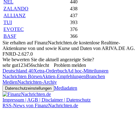
NEL
440
ZALANDO
438
ALLIANZ
437
TUI
393
EVOTEC
376
BASF
366
Sie erhalten auf FinanzNachrichten.de kostenlose Realtime-
Aktienkurse von
und
sowie Kurse und Daten von
ARIVA.DE AG
.
FNRD-2.627.0
Wie bewerten Sie die aktuell angezeigte Seite?
sehr gut
1
2
3
4
5
6
schlecht
Problem melden
Deutschland 40
Xetra-Orderbuch
Ad hoc-Mitteilungen
Nachrichten Börsen
Aktien-Empfehlungen
Branchen
Medien
Nachrichten-Archiv
Mediadaten
Datenschutzeinstellungen
Impressum | AGB | Disclaimer | Datenschutz
RSS-News von FinanzNachrichten.de