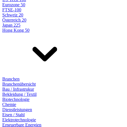
Eurozone 50
FTSE-100
Schweiz 20
Österreich 20
Japan 225
Hong Kong 50
Branchen
Branchenübersicht
Bau / Infrastrukur
Bekleidung / Textil
Biotechnologie
Chemie
Dienstleistungen
Eisen / Stahl
Elektrotechnologie
Erneuerbare Energien