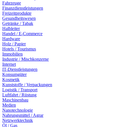
Fahrzeuge
Finanzdienstleistungen
Freizeitprodukte
Gesundheitswesen
Getränke / Tabak
Halbleiter
Handel / E-Commerce
Hardware
Holz / Papier
Hotels / Tourismus
Immobilien
Industrie / Mischkonzerne
Internet
IT-Dienstleistungen
Konsumgüter
Kosmetik
Kunststoffe / Verpackungen
Logistik / Transport
Luftfahrt / Rüstung
Maschinenbau
Medien
Nanotechnologie
Nahrungsmittel / Agrar
Netzwerktechnik
Öl / Gas