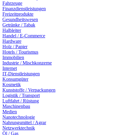
Fahrzeuge
Finanzdienstleistungen
Freizeitprodukte
Gesundheitswesen
Getränke / Tabak
Halbleiter
Handel / E-Commerce
Hardware
Holz / Papier
Hotels / Tourismus
Immobilien
Industrie / Mischkonzerne
Internet
IT-Dienstleistungen
Konsumgüter
Kosmetik
Kunststoffe / Verpackungen
Logistik / Transport
Luftfahrt / Rüstung
Maschinenbau
Medien
Nanotechnologie
Nahrungsmittel / Agrar
Netzwerktechnik
Öl / Gas