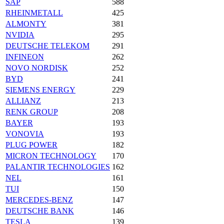
SAP
588
RHEINMETALL
425
ALMONTY
381
NVIDIA
295
DEUTSCHE TELEKOM
291
INFINEON
262
NOVO NORDISK
252
BYD
241
SIEMENS ENERGY
229
ALLIANZ
213
RENK GROUP
208
BAYER
193
VONOVIA
193
PLUG POWER
182
MICRON TECHNOLOGY
170
PALANTIR TECHNOLOGIES
162
NEL
161
TUI
150
MERCEDES-BENZ
147
DEUTSCHE BANK
146
TESLA
139