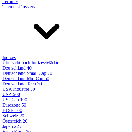
Termine
Themen-Dossiers
Indizes
Übersicht nach Indizes/Märkten
Deutschland 40
Deutschland Small Cap 70
Deutschland Mid Cap 50
Deutschland Tech 30
USA Industrie 30
USA 500
US Tech 100
Eurozone 50
FTSE-100
Schweiz 20
Österreich 20
Japan 225
Hong Kong 50