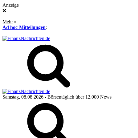
Anzeige
❌
Mehr »
Ad hoc-Mitteilungen
:
Samstag, 08.08.2026
- Börsentäglich über 12.000 News