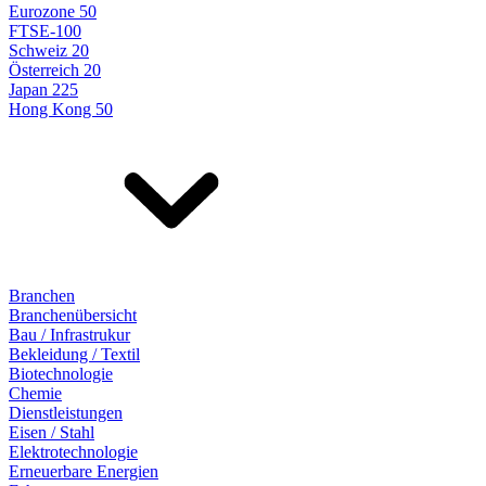
Eurozone 50
FTSE-100
Schweiz 20
Österreich 20
Japan 225
Hong Kong 50
Branchen
Branchenübersicht
Bau / Infrastrukur
Bekleidung / Textil
Biotechnologie
Chemie
Dienstleistungen
Eisen / Stahl
Elektrotechnologie
Erneuerbare Energien